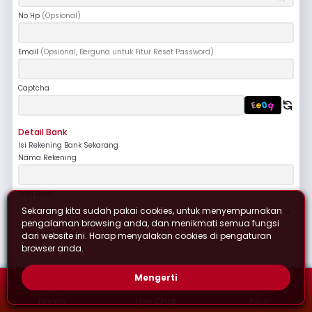
Whatsapp
Telegram
No Hp
(Opsional)
Email
(Opsional, Berguna untuk Fitur Reset Password)
RTP Slot
Turnamen
Captcha
0
q
e
E
Detail Bank
Isi Rekening Bank Sekarang
Nama Rekening
Pilih Bank
Sekarang kita sudah pakai cookies, untuk menyempurnakan
pengalaman browsing anda, dan menikmati semua fungsi
Nomor Rekening
dari website ini. Harap menyalakan cookies di pengaturan
browser anda.
Penting!
Pastikan semua data yang telah anda isi sudah sesuai
Mengerti
Saya sudah berumur 18 tahun keatas, dan telah menyetujui peraturan di SOBAT189
Home
Live Chat
Akun
Daftar